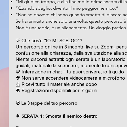
“Mi giudico troppo, e alla fine mollo prima ancora di in
“Quando sbaglio, divento il mio peggior nemico.”
“Non so davvero chi sono quando smetto di piacere agli
Se hai annuito anche solo una volta, questo percorso è 
Non è una teoria, è un allenamento. Un viaggio pratico 
💡 Che cos’è “IO MI SCELGO”?
Un percorso online in 3 incontri live su Zoom, pen
confusione alla chiarezza, dalla svalutazione alla sc
Niente discorsi astratti: ogni serata è un laboratorio 
guidati, materiali da scaricare, momenti di consapevo
💬 Interazione in chat – tu puoi scrivere, io ti guido
🎥 Non serve accendere videocamera e microfono
📩 Ricevi tutto il materiale anche dopo
🎁 Registrazioni disponibili per 7 giorni
🧭
Le 3 tappe del tuo percorso
🔶 SERATA 1: Smonta il nemico dentro