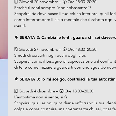
🗓️ Giovedì 20 novembre – 🕡 Ore 18:30–20:30
Perché ti senti sempre “non abbastanza”?
Scoprirai da dove nasce il tuo critico interiore, quali fe
come interrompere il ciclo mentale che ti sabota ogni v
avanti.
🔶 SERATA 2: Cambia le lenti, guarda chi sei davver
🗓️ Giovedì 27 novembre – 🕡 Ore 18:30–20:30
Smetti di cercarti negli occhi degli altri.
Scoprirai come il bisogno di approvazione e il confront
di te, e come iniziare a guardarti con uno sguardo nuovo
🔶 SERATA 3: Io mi scelgo, costruisci la tua autostim
🗓️ Giovedì 4 dicembre – 🕡 Ore 18:30–20:30
L’autostima non si sente, si fa.
Scoprirai quali azioni quotidiane rafforzano la tua identi
colpa e come costruire una coerenza tra chi sei, cosa fai 