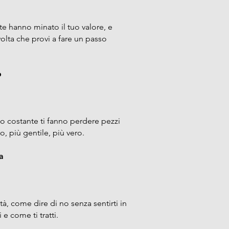
rite hanno minato il tuo valore, e
olta che provi a fare un passo
o
o costante ti fanno perdere pezzi
, più gentile, più vero.
a
tà, come dire di no senza sentirti in
e come ti tratti.