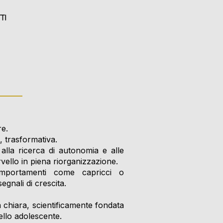
TI
re.
 trasformativa.
 alla ricerca di autonomia e alle
rvello in piena riorganizzazione.
comportamenti come capricci o
egnali di crescita.
 chiara, scientificamente fondata
llo adolescente.