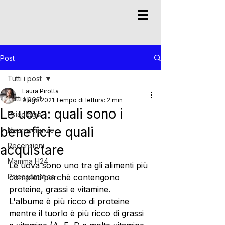
Post
Tutti i post
Laura Pirotta
Tutti i post
9 ago 2021
Tempo di lettura: 2 min
Le uova: quali sono i
Psicologia
benefici e quali
Neuroscienze
Recensioni
acquistare
Mamma H24
Le uova sono uno tra gli alimenti più 
Psicosomatica
completi perchè contengono 
proteine, grassi e vitamine. 
L'albume è più ricco di proteine 
mentre il tuorlo è più ricco di grassi 