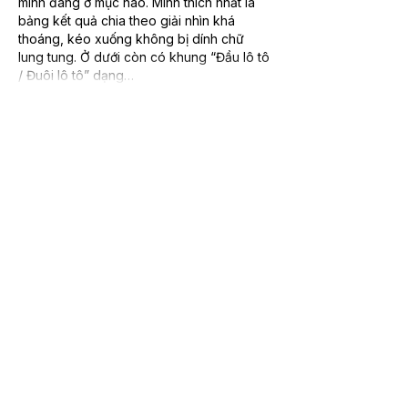
mình đang ở mục nào. Mình thích nhất là 
bảng kết quả chia theo giải nhìn khá 
thoáng, kéo xuống không bị dính chữ 
lung tung. Ở dưới còn có khung “Đầu lô tô 
/ Đuôi lô tô” dạng…
Mostra altro
Mi piace
Rispondi
giecphangqua.n.h.g.h.u.n.g
06 lug
https://keonhacai55.lol/
 hôm trước thấy 
mấy đứa bạn share nên mình bấm vào coi 
thử cho biết chứ cũng không định làm gì 
nhiều. Vào cái là thấy trang nhìn khá 
“thoáng”, không bị nhồi chữ hay rối mắt 
như nhiều chỗ khác. Mình để ý cách họ 
chia nội dung thành từng khối riêng nên 
lướt nhanh vẫn bắt được ý chính, kiểu nhìn 
phát biết đang ở mục nào. Cái mình thích 
nữa là mấy bảng thông tin dạng…