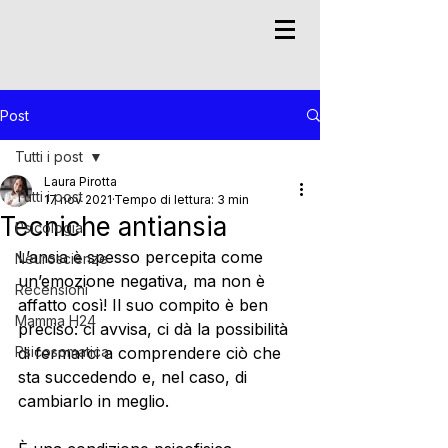
Post
Tutti i post
Laura Pirotta
Tutti i post
17 nov 2021
Tempo di lettura: 3 min
Tecniche antiansia
Psicologia
L’ansia è spesso percepita come 
Neuroscienze
un’emozione negativa, ma non è 
Recensioni
affatto così! Il suo compito è ben 
Mamma H24
preciso: ci avvisa, ci dà la possibilità 
Psicosomatica
di fermarci a comprendere ciò che 
sta succedendo e, nel caso, di 
cambiarlo in meglio.