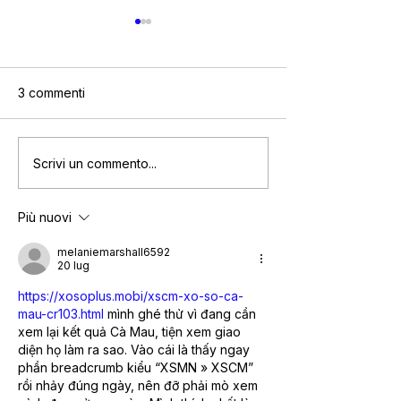
3 commenti
Sindrome premestruale:
Come scrivere u
Scrivi un commento...
significato psicosomatico
della rabbia
Più nuovi
melaniemarshall6592
20 lug
https://xosoplus.mobi/xscm-xo-so-ca-
mau-cr103.html
 mình ghé thử vì đang cần 
xem lại kết quả Cà Mau, tiện xem giao 
diện họ làm ra sao. Vào cái là thấy ngay 
phần breadcrumb kiểu “XSMN » XSCM” 
rồi nhảy đúng ngày, nên đỡ phải mò xem 