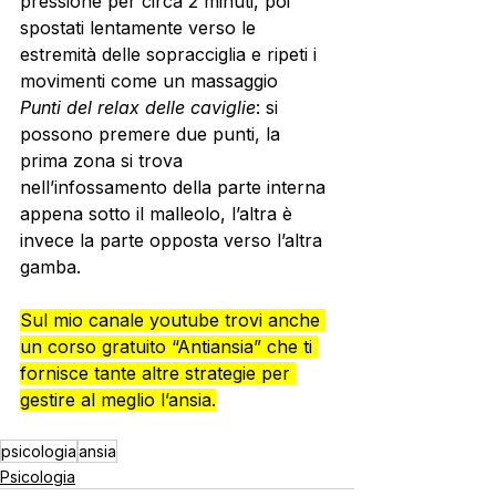
pressione per circa 2 minuti, poi 
spostati lentamente verso le 
estremità delle sopracciglia e ripeti i 
movimenti come un massaggio
Punti del relax delle caviglie
: si 
possono premere due punti, la 
prima zona si trova 
nell’infossamento della parte interna 
appena sotto il malleolo, l’altra è 
invece la parte opposta verso l’altra 
gamba.
Sul mio canale youtube trovi anche 
un corso gratuito “Antiansia” che ti 
fornisce tante altre strategie per 
gestire al meglio l’ansia.
psicologia
ansia
Psicologia