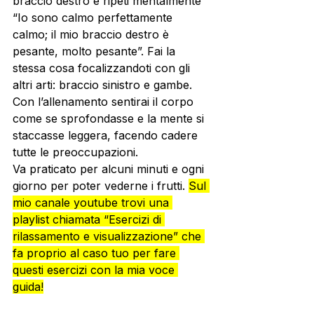
braccio destro e ripeti mentalmente 
“Io sono calmo perfettamente 
calmo; il mio braccio destro è 
pesante, molto pesante”. Fai la 
stessa cosa focalizzandoti con gli 
altri arti: braccio sinistro e gambe. 
Con l’allenamento sentirai il corpo 
come se sprofondasse e la mente si 
staccasse leggera, facendo cadere 
tutte le preoccupazioni.
Va praticato per alcuni minuti e ogni 
giorno per poter vederne i frutti. 
Sul 
mio canale youtube trovi una 
playlist chiamata “Esercizi di 
rilassamento e visualizzazione” che 
fa proprio al caso tuo per fare 
questi esercizi con la mia voce 
guida!