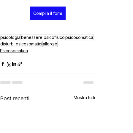
Compila il form
psicologia
benessere psicofisico
psicosomatica
disturbi psicosomatici
allergie
Psicosomatica
Mostra tutti
Post recenti