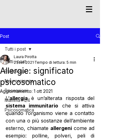
Post
Tutti i post
Laura Pirotta
Tutti i post
21 set 2021
Tempo di lettura: 5 min
Allergie: significato
Psicologia
psicosomatico
Neuroscienze
Recensioni
Aggiornamento:
1 ott 2021
L’
allergia
 è un’alterata risposta del 
Mamma H24
sistema immunitario
 che si attiva 
Psicosomatica
quando l’organismo viene a contatto 
con una o più sostanze dell’ambiente 
esterno, chiamate 
allergeni
 come ad 
esempio: polline, polveri, peli di 